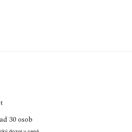
t
ad 30 osob
ický dozor v ceně