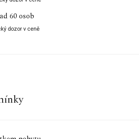
ad 60 osob
cký dozor v ceně
mínky