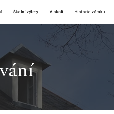
í
Školní výlety
V okolí
Historie zámku
vání