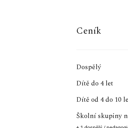
Ceník
Dospělý
Dítě do 4 let
Dítě od 4 do 10 le
Školní skupiny n
+ 1 dospělý / pedagog